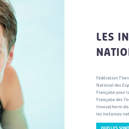
LES I
NATIO
Fédération Therm
National des Ex
Française pour 
Française des T
Innovatherm dis
les instances na
QUELLES SONT-