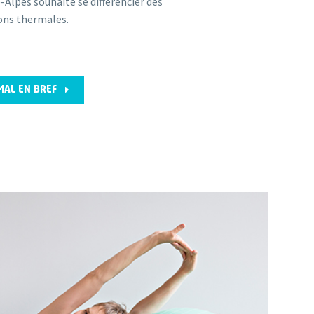
lpes souhaite se différencier des
ons thermales.
E
MAL EN BREF